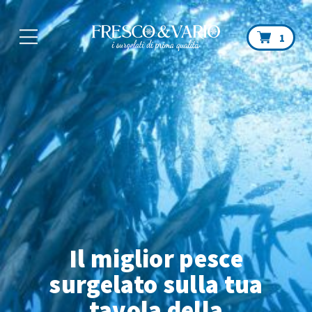
Car
1
Il miglior pesce
surgelato sulla tua
tavola
della