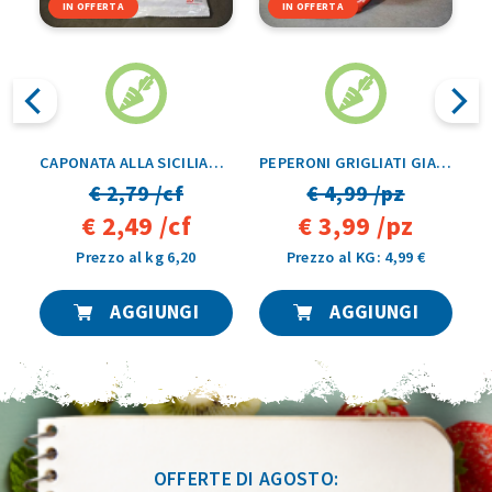
IN OFFERTA
IN OFFERTA
OLI BORLOTTI GREEN ICE 1KG
CAPONATA ALLA SICILIANA GIAS 450GR
PEPERONI GRIGLIATI GIAS 1KG
€ 2,79 /cf
€ 4,99 /pz
€ 2,49 /cf
€ 3,99 /pz
Prezzo al kg 6,20
Prezzo al KG: 4,99 €
AGGIUNGI
AGGIUNGI
OFFERTE DI AGOSTO: