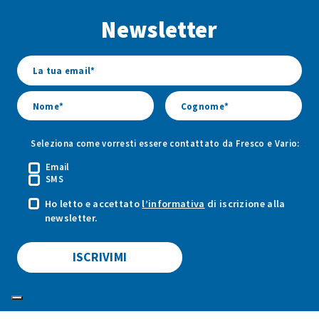
Facebook
Youtube
Instagram
Newsletter
di
di
di
Fresco
Fresco
Fresco
&
&
&
Vario
Vario
Vario
Seleziona come vorresti essere contattato da Fresco e Vario:
Email
SMS
Ho letto e accettato
l’informativa
di iscrizione alla
newsletter.