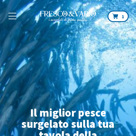
Car
1
Il miglior pesce
surgelato sulla tua
tavola
della