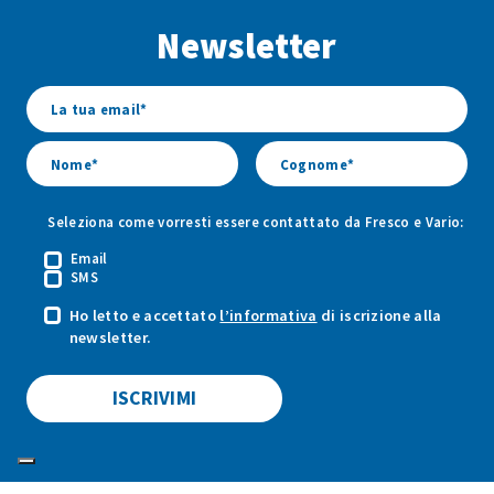
Facebook
Youtube
Instagram
Newsletter
di
di
di
Fresco
Fresco
Fresco
&
&
&
Vario
Vario
Vario
Seleziona come vorresti essere contattato da Fresco e Vario:
Email
SMS
Ho letto e accettato
l’informativa
di iscrizione alla
newsletter.