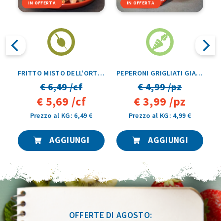
IN OFFERTA
IN OFFERTA
O AIA 1KG
FRITTO MISTO DELL'ORTO PAREN 1KG
PEPERONI GRIGLIATI GIAS 1KG
€ 6,49 /cf
€ 4,99 /pz
€ 5,69 /cf
€ 3,99 /pz
Prezzo al KG: 6,49 €
Prezzo al KG: 4,99 €
AGGIUNGI
AGGIUNGI
OFFERTE DI AGOSTO: