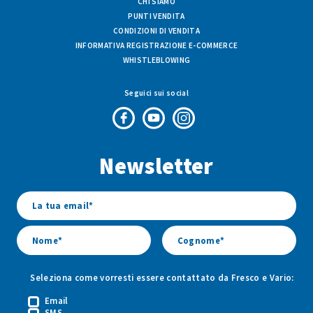
CHI SIAMO
PUNTI VENDITA
CONDIZIONI DI VENDITA
INFORMATIVA REGISTRAZIONE E-COMMERCE
WHISTLEBLOWING
Seguici sui social
Pagina
Canale
Profilo
Facebook
Youtube
Instagram
Newsletter
di
di
di
Fresco
Fresco
Fresco
&
&
&
Vario
Vario
Vario
Seleziona come vorresti essere contattato da Fresco e Vario:
Email
SMS