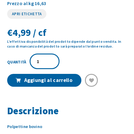
Prezzo al kg 16,63
APRI ETICHETTA
€
4,99 / cf
L’effettiva disponibilità del prodotto dipende dal punto vendita. In
caso di mancanza del prodotto sarà preparato l’ordine residuo.
POLPETTINE
BOVINO
300GR
quantità
Aggiungi al carrello
Descrizione
Polpettine bovino