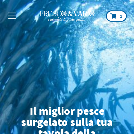
Car
1
Il miglior pesce
surgelato sulla tua
tavola
della