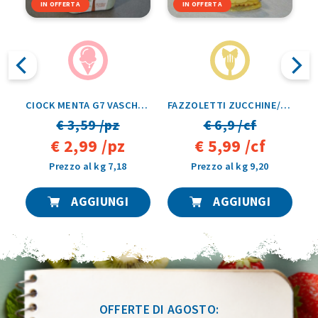
IN OFFERTA
IN OFFERTA
CIOCK MENTA G7 VASCHETTA 500GR
FAZZOLETTI ZUCCHINE/GAMBERETTI 10PZ 750G
€ 3,59 /pz
€ 6,9 /cf
€ 2,99 /pz
€ 5,99 /cf
Prezzo al kg 7,18
Prezzo al kg 9,20
AGGIUNGI
AGGIUNGI
OFFERTE DI AGOSTO: