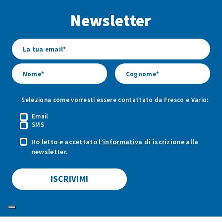
Facebook
Youtube
Instagram
Newsletter
di
di
di
Fresco
Fresco
Fresco
&
&
&
Vario
Vario
Vario
Seleziona come vorresti essere contattato da Fresco e Vario:
Email
SMS
Ho letto e accettato
l’informativa
di iscrizione alla
newsletter.