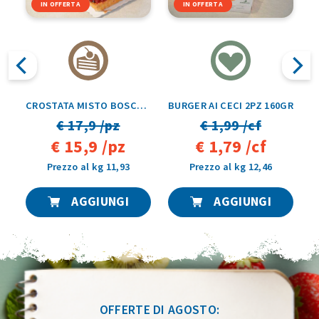
IN OFFERTA
IN OFFERTA
ODE GAMBERO 500GR
CROSTATA MISTO BOSCO TRANCIO 1,5 KG
BURGER AI CECI 2PZ 160GR
€ 17,9 /pz
€ 1,99 /cf
€ 15,9 /pz
€ 1,79 /cf
Prezzo al kg 11,93
Prezzo al kg 12,46
AGGIUNGI
AGGIUNGI
OFFERTE DI AGOSTO: