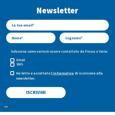
Facebook
Youtube
Instagram
Newsletter
di
di
di
Fresco
Fresco
Fresco
&
&
&
Vario
Vario
Vario
Seleziona come vorresti essere contattato da Fresco e Vario:
Email
SMS
Ho letto e accettato
l’informativa
di iscrizione alla
newsletter.