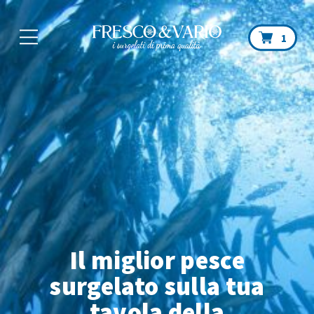
Car
1
Il miglior pesce
surgelato sulla tua
tavola
della